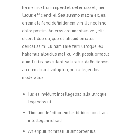
Ea mei nostrum imperdiet deterruisset, mei
ludus efficiendi ei. Sea summo mazim ex, ea
errem eleifend definitionem vim. Ut nec hinc
dolor possim. An eros argumentum vel, elit
diceret duo eu, quo et aliquid ornatus
delicatissimi. Cu nam tale ferri utroque, eu
habemus albucius mel, cu vidit possit ornatus
eum. Eu ius postulant salutatus definitionem,
an eam dicant voluptua, pri cu legendos
moderatius.
Ius et invidunt intellegebat, alia utroque
legendos ut
Timeam definitionem his id, iriure omittam
intellegam id sed
An eripuit nominati ullamcorper ius.